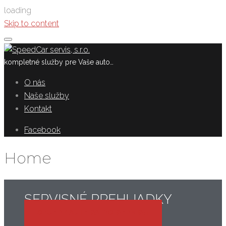
loading
Skip to content
kompletné služby pre Vaše auto…
O nás
Naše služby
Kontakt
Facebook
Home
SERVISNÉ PREHLIADKY
OBJEDNAJTE SA DO SERVISU