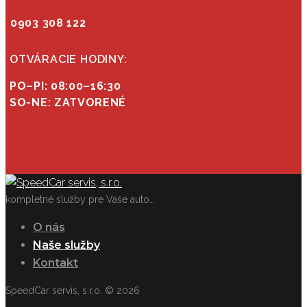
0903 308 122
OTVÁRACIE HODINY:
PO–PI: 08:00–16:30
SO-NE: ZATVORENÉ
kompletné služby pre Vaše auto…
O nás
Naše služby
Kontakt
SpeedCar servis, s.r.o. © 2026