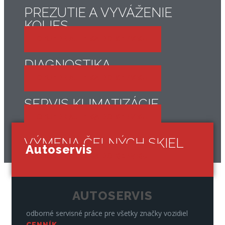
PREZUTIE A VYVÁŽENIE
KOLIES
OBJEDNAJTE SA DO SERVISU
DIAGNOSTIKA
OBJEDNAJTE SA DO SERVISU
SERVIS KLIMATIZÁCIE
OBJEDNAJTE SA DO SERVISU
VÝMENA ČELNÝCH SKIEL
Autoservis
OBJEDNAJTE SA DO SERVISU
AUTOSERVIS
odborné servisné práce pre všetky značky vozidiel
CENNÍK